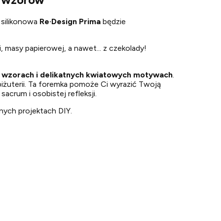
 silikonowa
Re·Design
Prima
będzie
i, masy papierowej, a nawet... z czekolady!
 wzorach i delikatnych kwiatowych motywach
.
iżuterii. Ta foremka pomoże Ci wyrazić Twoją
crum i osobistej refleksji.
nych projektach DIY.