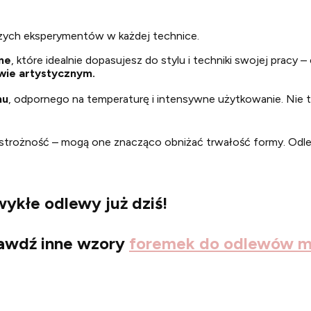
zych eksperymentów w każdej technice.
ne
, które idealnie dopasujesz do stylu i techniki swojej pracy –
twie artystycznym.
nu
, odpornego na temperaturę i intensywne użytkowanie. Nie 
ostrożność – mogą one znacząco obniżać trwałość formy. Odl
wykłe odlewy już dziś!
rawdź inne wzory
foremek do odlewów m