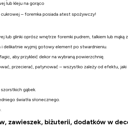
j lub kleju na gorąco
y cukrowej – foremka posiada atest spożywczy!
 lub glinki oprósz wnętrze foremki pudrem, talkiem lub mąką 
i delikatnie wyjmij gotowy element po stwardnieniu.
u Magic, aby przykleić dekor na wybraną powierzchnię.
ać, przecierać, patynować – wszystko zależy od efektu, jaki
 szorstkich gąbek.
edniego światła słonecznego.
.
, zawieszek, biżuterii, dodatków w dec