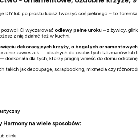
cje DIY lub po prostu lubisz tworzyć coś pięknego – to foremka
pozwoli Ci wyczarować
odlewy
pełne uroku
– z żywicy, glink
esz z nią działać też w kuchni.
ewięciu dekoracyjnych krzyży, o bogatych ornamentowych
orzenie zawieszek — idealnych do osobistych talizmanów lub b
oskonała dla tych, którzy pragną wnieść do domu odrobinę sa
h takich jak decoupage, scrapbooking, mixmedia czy różnorod
lastyczny
ly Harmony na wiele sposobów:
b glinki