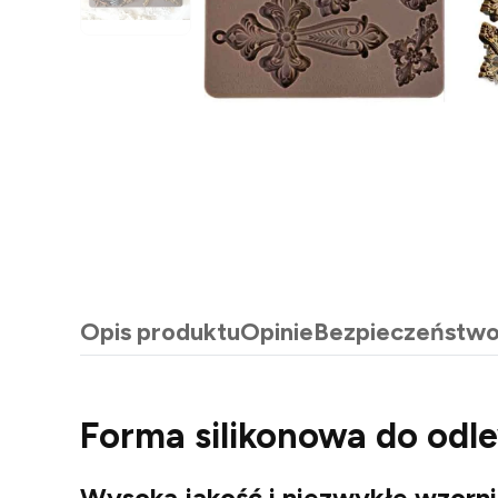
Opis produktu
Opinie
Bezpieczeństw
Forma silikonowa do od
Wysoka jakość i niezwykłe wzorn