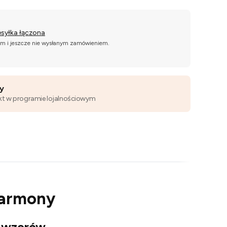
esyłka łączona
ym i jeszcze nie wysłanym zamówieniem.
wy
kt w programie lojalnościowym
Harmony
9 wzorów