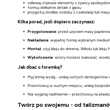
odlewaj stylowe elementy z żywicy epoksydowe
formuj delikatne detale z gipsu
przygotuj słodkie ozdoby z czekolady lub mas
Kilka porad, jeśli dopiero zaczynasz:
Przygotowanie:
przed użyciem masy papierowej
Nakładanie
: wypełnij formę wybranym medium 
Montaż
: użyj kleju do drewna, Wikolu lub klej
Wykończenie
: wzory możesz malować, woskow
Jak dbać o foremkę?
Myj letnią wodą - unikaj ostrych detergentów i
Przechowuj w suchym miejscu, unikaj bezpośr
Nie wyginaj nadmiernie – przechowuj na płasko
Twórz po swojemu - od talizmanów