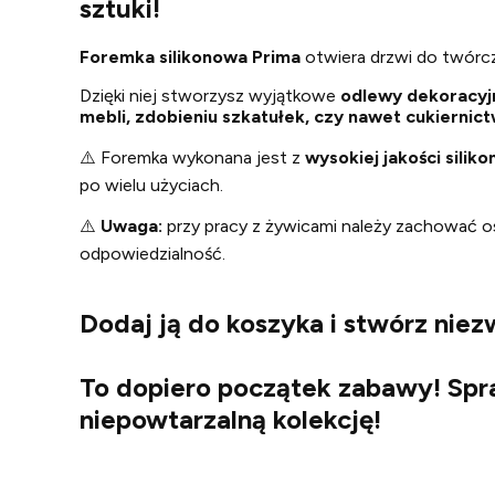
sztuki!
Foremka silikonowa Prima
otwiera drzwi do twórc
Dzięki niej stworzysz wyjątkowe
odlewy
dekoracyj
mebli, zdobieniu szkatułek, czy nawet cukiernic
⚠️ Foremka wykonana jest z
wysokiej jakości siliko
po wielu użyciach.
⚠️
Uwaga:
przy pracy z żywicami należy zachować 
odpowiedzialność.
Dodaj ją do koszyka i stwórz niez
To dopiero początek zabawy! Sp
niepowtarzalną kolekcję!