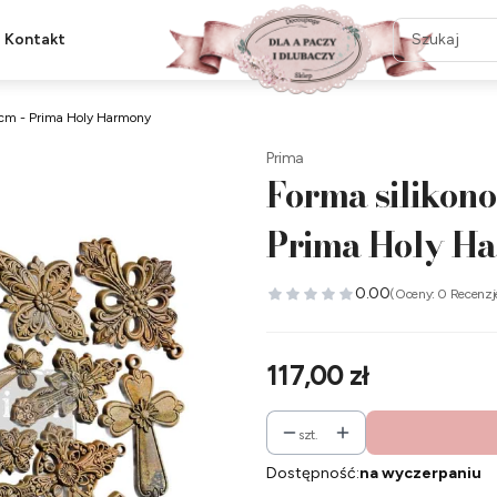
Kontakt
 cm - Prima Holy Harmony
Prima
Forma silikon
Prima Holy H
0.00
(Oceny: 0 Recenzj
Cena
117,00 zł
szt.
Dostępność:
na wyczerpaniu