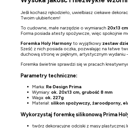
Jeśli kochasz rękodzieło, uwielbiasz ciekawe dekora
Twoim ulubieńcem!
To cudowne, małe narzędzie o wymiarach
20x13 cm
Forma posiada atesty spożywcze, więc spokojnie moż
Foremka Holy Harmony
to wyjątkowy
zestaw dzi
Sześć z nich posiada oczka, pozwalając na łatwe tw
duchową stronę w pięknym, artystycznym wydaniu — d
Foremka świetnie sprawdzi się w pracach kreatywnyc
Parametry techniczne:
Marka:
Re·Design
Prima
Wymiary:
ok. 20x13 cm, grubość 8 mm
Waga:
ok. 227g
Materiał:
silikon spożywczy, żaroodporny, e
Wykorzystaj foremkę silikonową Prima Ho
twórz dekoracyjne odciski z masy plastycznej lu