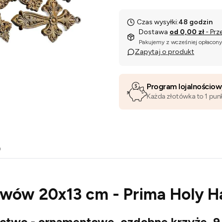
Czas wysyłki:
48 godzin
Dostawa
od 0,00 zł
- Prz
Pakujemy z wcześniej opłacon
Zapytaj o produkt
Program lojalnościo
Każda złotówka to 1 pun
o
lewów 20x13 cm - Prima Holy 
ictwo - ornamentowe, ozdobne krzyże, 