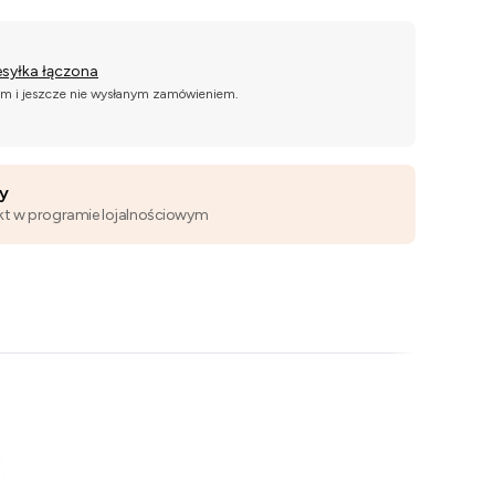
esyłka łączona
ym i jeszcze nie wysłanym zamówieniem.
wy
kt w programie lojalnościowym