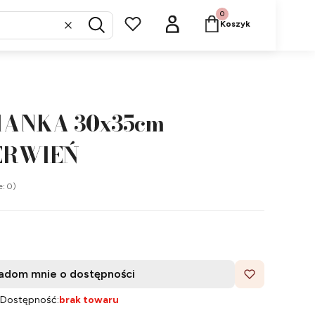
Produkty w koszyku: 
Koszyk
Wyczyść
Szukaj
IANKA 30x35cm
ERWIEŃ
e: 0)
adom mnie o dostępności
Dostępność:
brak towaru