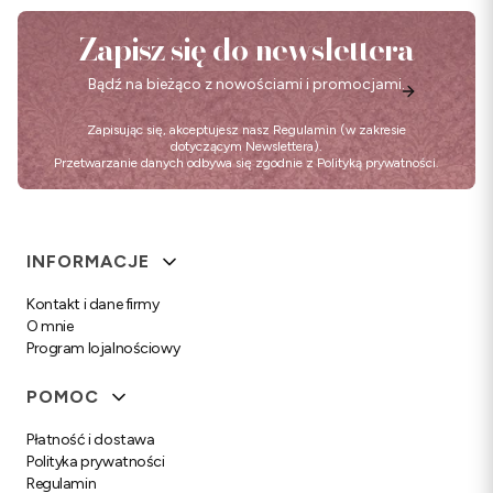
Zapisz się do newslettera
Bądź na bieżąco z nowościami i promocjami.
Zapisując się, akceptujesz nasz
Regulamin
(w zakresie
dotyczącym Newslettera).
Przetwarzanie danych odbywa się zgodnie z
Polityką prywatności
.
Linki w stopce
INFORMACJE
Kontakt i dane firmy
O mnie
Program lojalnościowy
POMOC
Płatność i dostawa
Polityka prywatności
Regulamin