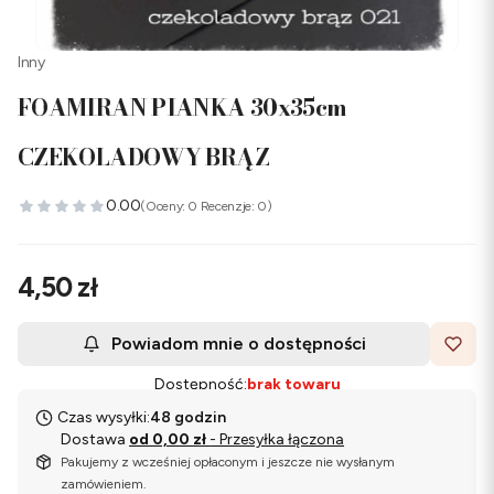
Inny
FOAMIRAN PIANKA 30x35cm
CZEKOLADOWY BRĄZ
0.00
(Oceny: 0 Recenzje: 0)
Cena
4,50 zł
Powiadom mnie o dostępności
Dostępność:
brak towaru
Czas wysyłki:
48 godzin
Dostawa
od 0,00 zł
- Przesyłka łączona
Pakujemy z wcześniej opłaconym i jeszcze nie wysłanym
zamówieniem.