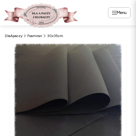
Menu
DlaApaczy
Foamiran
30x35cm