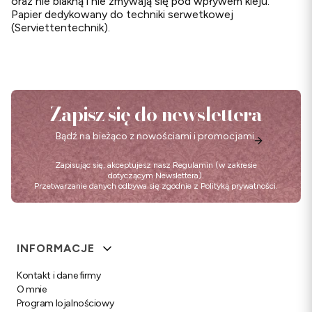
oraz nie blakną i nie zmywają się pod wpływem kleju.
Papier dedykowany do techniki serwetkowej
(Serviettentechnik).
Zapisz się do newslettera
Bądź na bieżąco z nowościami i promocjami.
Zapisując się, akceptujesz nasz
Regulamin
(w zakresie
dotyczącym Newslettera).
Przetwarzanie danych odbywa się zgodnie z
Polityką prywatności
.
Linki w stopce
INFORMACJE
Kontakt i dane firmy
O mnie
Program lojalnościowy