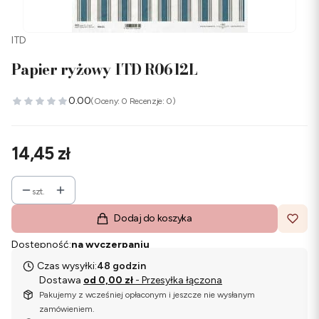
ITD
Papier ryżowy ITD R0612L
0.00
(Oceny: 0 Recenzje: 0)
Cena
14,45 zł
szt.
Dodaj do koszyka
Dostępność:
na wyczerpaniu
Czas wysyłki:
48 godzin
Dostawa
od 0,00 zł
- Przesyłka łączona
Pakujemy z wcześniej opłaconym i jeszcze nie wysłanym
zamówieniem.