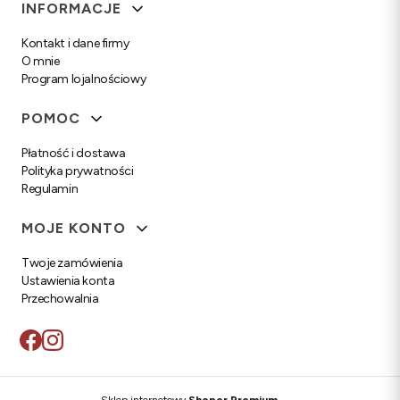
Linki w stopce
INFORMACJE
Kontakt i dane firmy
O mnie
Program lojalnościowy
POMOC
Płatność i dostawa
Polityka prywatności
Regulamin
MOJE KONTO
Twoje zamówienia
Ustawienia konta
Przechowalnia