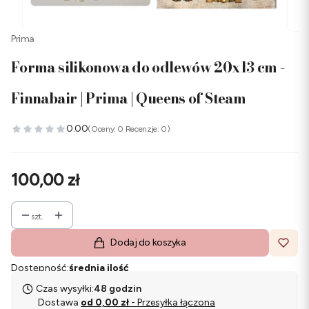
Prima
Forma silikonowa do odlewów 20x13 cm -
Finnabair | Prima | Queens of Steam
0.00
(Oceny: 0 Recenzje: 0)
Cena
100,00 zł
szt.
Dodaj do koszyka
Dostępność:
średnia ilość
Czas wysyłki:
48 godzin
Dostawa
od 0,00 zł
- Przesyłka łączona