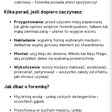
cukrowej – foremka posiada atest spożywczy!
Kilka porad, jeśli dopiero zaczynasz:
Przygotowanie:
przed użyciem masy papierowej
lub glinki oprósz wnętrze foremki pudrem, talkiem lub
mąką ziemniaczaną – ułatwi to wyjęcie wzoru.
Nakładanie
: wypełnij formę wybranym medium i
delikatnie wyjmij gotowy element po stwardnieniu.
Montaż
: użyj kleju do drewna, Wikolu lub kleju Magic,
aby przykleić dekor na wybraną powierzchnię.
Wykończenie
: wzory możesz malować, woskować,
przecierać, patynować – wszystko zależy od efektu,
jaki chcesz uzyskać.
Jak dbać o foremkę?
Myj letnią wodą - unikaj ostrych detergentów i
szorstkich gąbek.
Przechowuj w suchym miejscu, unikaj