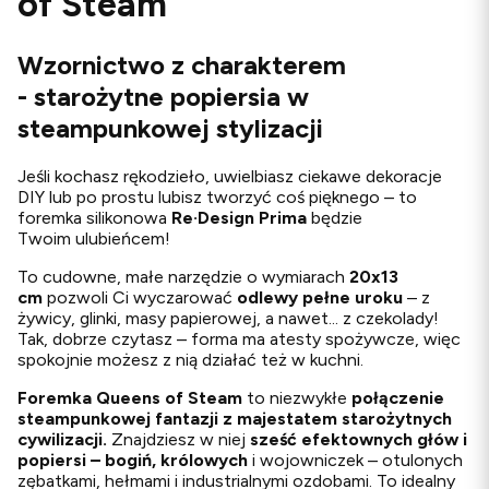
of Steam
Wzornictwo z charakterem
- starożytne popiersia w
steampunkowej stylizacji
Jeśli kochasz rękodzieło, uwielbiasz ciekawe dekoracje
DIY lub po prostu lubisz tworzyć coś pięknego – to
foremka silikonowa
Re·Design
Prima
będzie
Twoim ulubieńcem!
To cudowne, małe narzędzie o wymiarach
20x13
cm
pozwoli Ci wyczarować
odlewy
pełne uroku
– z
żywicy, glinki, masy papierowej, a nawet... z czekolady!
Tak, dobrze czytasz – forma ma atesty spożywcze, więc
spokojnie możesz z nią działać też w kuchni.
Foremka
Queens of Steam
to niezwykłe
połączenie
steampunkowej fantazji z majestatem starożytnych
cywilizacji.
Znajdziesz w niej
sześć efektownych głów i
popiersi – bogiń, królowych
i wojowniczek – otulonych
zębatkami, hełmami i industrialnymi ozdobami. To idealny