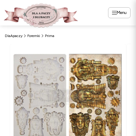
Menu
DlaApaczy
Foremki
Prima