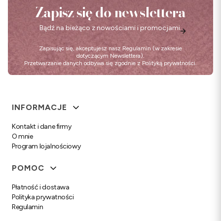
Zapisz się do newslettera
Bądź na bieżąco z nowościami i promocjami.
Zapisując się, akceptujesz nasz
Regulamin
(w zakresie
dotyczącym Newslettera).
Przetwarzanie danych odbywa się zgodnie z
Polityką prywatności
.
Linki w stopce
INFORMACJE
Kontakt i dane firmy
O mnie
Program lojalnościowy
POMOC
Płatność i dostawa
Polityka prywatności
Regulamin