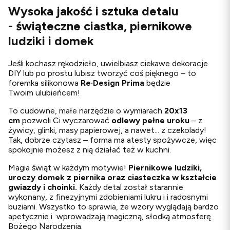
Wysoka jakość i sztuka detalu
- świąteczne ciastka, piernikowe
ludziki i domek
Jeśli kochasz rękodzieło, uwielbiasz ciekawe dekoracje
DIY lub po prostu lubisz tworzyć coś pięknego – to
foremka silikonowa
Re·Design
Prima
będzie
Twoim ulubieńcem!
To cudowne, małe narzędzie o wymiarach
20x13
cm
pozwoli Ci wyczarować
odlewy
pełne uroku
– z
żywicy, glinki, masy papierowej, a nawet... z czekolady!
Tak, dobrze czytasz – forma ma atesty spożywcze, więc
spokojnie możesz z nią działać też w kuchni.
Magia świąt w każdym motywie!
Piernikowe ludziki,
uroczy domek z piernika oraz ciasteczka w kształcie
gwiazdy i choinki.
Każdy detal został starannie
wykonany, z finezyjnymi zdobieniami lukru i i radosnymi
buziami. Wszystko to sprawia, że wzory wyglądają bardzo
apetycznie i wprowadzają magiczną, słodką atmosferę
Bożego Narodzenia.