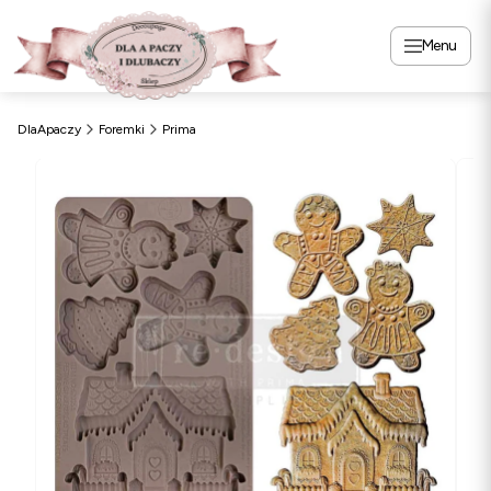
Menu
DlaApaczy
Foremki
Prima