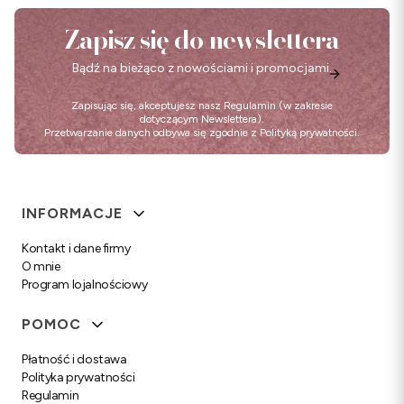
Zapisz się do newslettera
Bądź na bieżąco z nowościami i promocjami.
Zapisując się, akceptujesz nasz
Regulamin
(w zakresie
dotyczącym Newslettera).
Przetwarzanie danych odbywa się zgodnie z
Polityką prywatności
.
Linki w stopce
INFORMACJE
Kontakt i dane firmy
O mnie
Program lojalnościowy
POMOC
Płatność i dostawa
Polityka prywatności
Regulamin