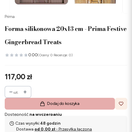
Prima
Forma silikonowa 20x13 cm - Prima Festive
Gingerbread Treats
0.00
(Oceny: 0 Recenzje: 0)
Cena
117,00 zł
szt.
Dodaj do koszyka
Dostępność:
na wyczerpaniu
Czas wysyłki:
48 godzin
Dostawa
od 0,00 zł
- Przesyłka łączona