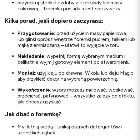
przygotuj słodkie ozdoby z czekolady lub masy
cukrowej – foremka posiada atest spożywczy!
Kilka porad, jeśli dopiero zaczynasz:
Przygotowanie:
przed użyciem masy papierowej
lub glinki oprósz wnętrze foremki pudrem, talkiem lub
mąką ziemniaczaną – ułatwi to wyjęcie wzoru.
Nakładanie
: wypełnij formę wybranym medium i
delikatnie wyjmij gotowy element po stwardnieniu.
Montaż
: użyj kleju do drewna, Wikolu lub kleju Magic,
aby przykleić dekor na wybraną powierzchnię.
Wykończenie
: wzory możesz malować, woskować,
przecierać, patynować – wszystko zależy od efektu,
jaki chcesz uzyskać.
Jak dbać o foremkę?
Myj letnią wodą - unikaj ostrych detergentów i
szorstkich gąbek.