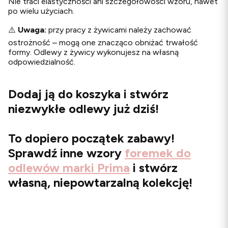
Nie traci elastyczności ani szczegółowości wzoru, nawet
po wielu użyciach.
⚠️
Uwaga:
przy pracy z żywicami należy zachować
ostrożność – mogą one znacząco obniżać trwałość
formy. Odlewy z żywicy wykonujesz na własną
odpowiedzialność.
Dodaj ją do koszyka i stwórz
niezwykłe odlewy już dziś!
To dopiero początek zabawy!
Sprawdź inne wzory
foremek do
odlewów marki Prima
i stwórz
własną, niepowtarzalną kolekcję!