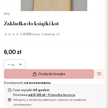
Inny
Zakładka do książki kot
0.00
(Oceny: 0 Recenzje: 0)
Cena
6,00 zł
szt.
Dodaj do koszyka
Dostępność:
na wyczerpaniu
Czas wysyłki:
48 godzin
Dostawa
od 0,00 zł
- Przesyłka łączona
Pakujemy z wcześniej opłaconym i jeszcze nie wysłanym
zamówieniem.