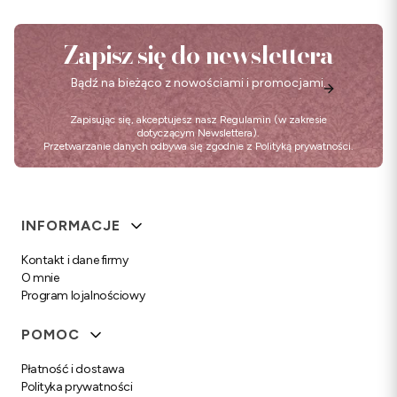
Zapisz się do newslettera
Bądź na bieżąco z nowościami i promocjami.
Zapisując się, akceptujesz nasz
Regulamin
(w zakresie
dotyczącym Newslettera).
Przetwarzanie danych odbywa się zgodnie z
Polityką prywatności
.
Linki w stopce
INFORMACJE
Kontakt i dane firmy
O mnie
Program lojalnościowy
POMOC
Płatność i dostawa
Polityka prywatności