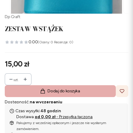
Dp Craft
ZESTAW WSTĄŻEK
0.00
(Oceny: 0 Recenzje: 0)
Cena
15,00 zł
szt.
Dodaj do koszyka
Dostępność:
na wyczerpaniu
Czas wysyłki:
48 godzin
Dostawa
od 0,00 zł
- Przesyłka łączona
Pakujemy z wcześniej opłaconym i jeszcze nie wysłanym
zamówieniem.