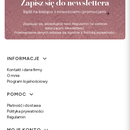
Zapisz się do newslettera
Bądź na bieżąco z nowościami i promocjami.
Zapisując się, akceptujesz nasz
Regulamin
(w zakresie
dotyczącym Newslettera).
Przetwarzanie danych odbywa się zgodnie z
Polityką prywatności
.
Linki w stopce
INFORMACJE
Kontakt i dane firmy
O mnie
Program lojalnościowy
POMOC
Płatność i dostawa
Polityka prywatności
Regulamin
MOJE KONTO