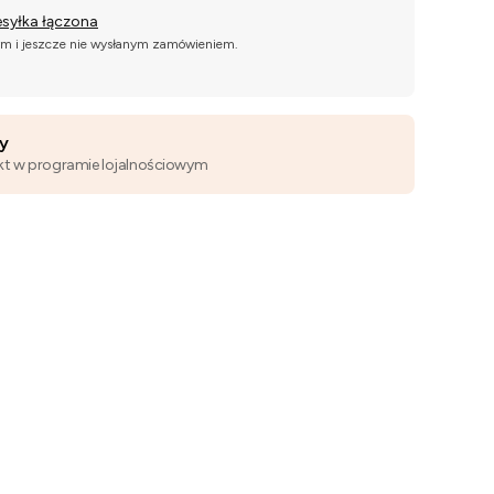
esyłka łączona
ym i jeszcze nie wysłanym zamówieniem.
wy
kt w programie lojalnościowym