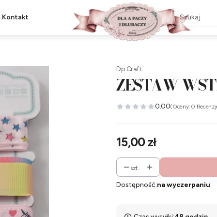
Kontakt
Dp Craft
ZESTAW WST
0.00
(Oceny: 0 Recenzj
Cena
15,00 zł
szt.
Dostępność:
na wyczerpaniu
Czas wysyłki:
48 godzin