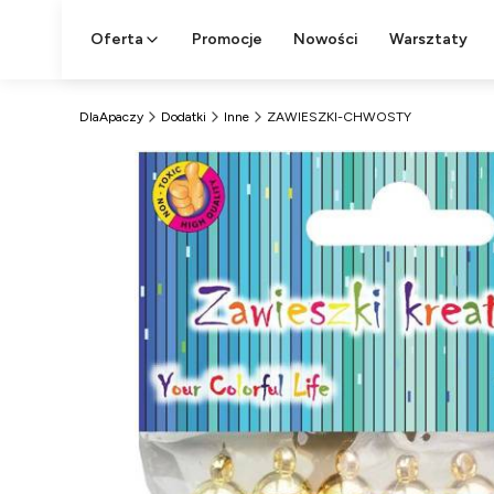
Oferta
Promocje
Nowości
Warsztaty
DlaApaczy
Dodatki
Inne
ZAWIESZKI-CHWOSTY