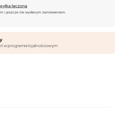
esyłka łączona
ym i jeszcze nie wysłanym zamówieniem.
wy
kt w programie lojalnościowym