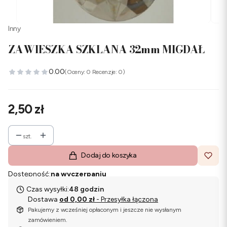
Inny
ZAWIESZKA SZKLANA 32mm MIGDAŁ
0.00
(Oceny: 0 Recenzje: 0)
Cena
2,50 zł
szt.
Dodaj do koszyka
Dostępność:
na wyczerpaniu
Czas wysyłki:
48 godzin
Dostawa
od 0,00 zł
- Przesyłka łączona
Pakujemy z wcześniej opłaconym i jeszcze nie wysłanym
zamówieniem.