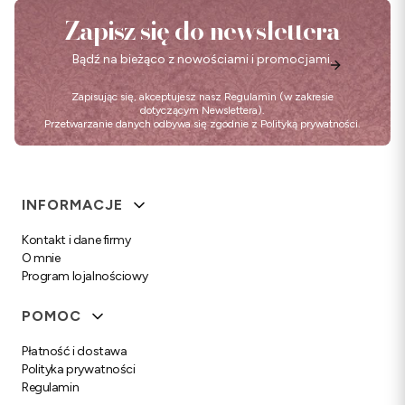
Zapisz się do newslettera
Bądź na bieżąco z nowościami i promocjami.
Zapisując się, akceptujesz nasz
Regulamin
(w zakresie
dotyczącym Newslettera).
Przetwarzanie danych odbywa się zgodnie z
Polityką prywatności
.
Linki w stopce
INFORMACJE
Kontakt i dane firmy
O mnie
Program lojalnościowy
POMOC
Płatność i dostawa
Polityka prywatności
Regulamin