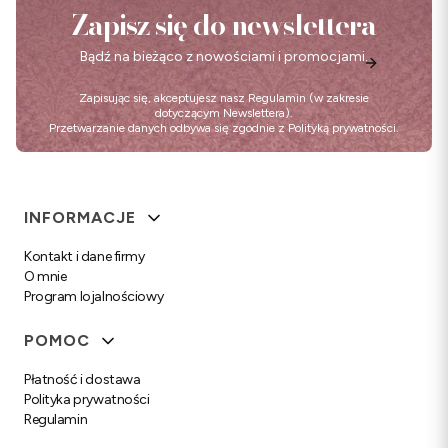
Zapisz się do newslettera
Bądź na bieżąco z nowościami i promocjami.
Zapisując się, akceptujesz nasz
Regulamin
(w zakresie
dotyczącym Newslettera).
Przetwarzanie danych odbywa się zgodnie z
Polityką prywatności
.
Linki w stopce
INFORMACJE
Kontakt i dane firmy
O mnie
Program lojalnościowy
POMOC
Płatność i dostawa
Polityka prywatności
Regulamin