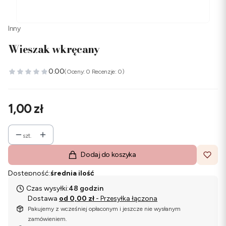
Inny
Wieszak wkręcany
0.00
(Oceny: 0 Recenzje: 0)
Cena
1,00 zł
szt.
Dodaj do koszyka
Dostępność:
średnia ilość
Czas wysyłki:
48 godzin
Dostawa
od 0,00 zł
- Przesyłka łączona
Pakujemy z wcześniej opłaconym i jeszcze nie wysłanym
zamówieniem.