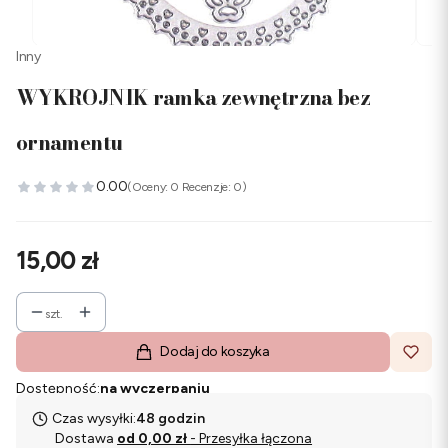
Inny
WYKROJNIK ramka zewnętrzna bez
ornamentu
0.00
(Oceny: 0 Recenzje: 0)
Cena
15,00 zł
szt.
Dodaj do koszyka
Dostępność:
na wyczerpaniu
Czas wysyłki:
48 godzin
Dostawa
od 0,00 zł
- Przesyłka łączona