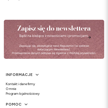
Zapisz się do newslettera
Bądź na bieżąco z nowościami i promocjami.
Zapisując się, akceptujesz nasz
Regulamin
(w zakresie
dotyczącym Newslettera).
Przetwarzanie danych odbywa się zgodnie z
Polityką prywatności
.
Linki w stopce
INFORMACJE
Kontakt i dane firmy
O mnie
Program lojalnościowy
POMOC