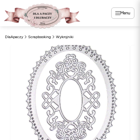
Menu
DlaApaczy
Scrapbooking
Wykrojniki