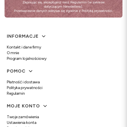
Zapisując się, akceptujesz nasz
Regulamin
(w zakresie
dotyczącym Newslettera).
Przetwarzanie danych odbywa się zgodnie z
Polityką prywatności
.
Linki w stopce
INFORMACJE
Kontakt i dane firmy
O mnie
Program lojalnościowy
POMOC
Płatność i dostawa
Polityka prywatności
Regulamin
MOJE KONTO
Twoje zamówienia
Ustawienia konta