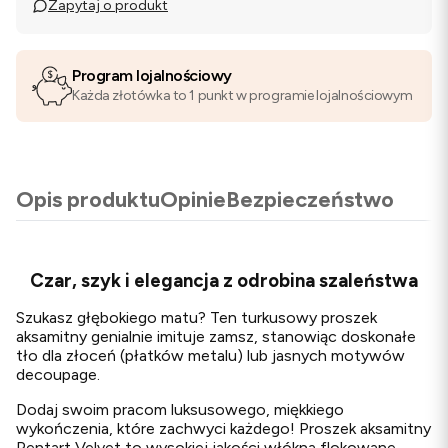
Zapytaj o produkt
Program lojalnościowy
Każda złotówka to 1 punkt w programie lojalnościowym
Opis produktu
Opinie
Bezpieczeństwo
Czar, szyk i elegancja z odrobina szaleństwa
Szukasz głębokiego matu? Ten turkusowy proszek
aksamitny genialnie imituje zamsz, stanowiąc doskonałe
tło dla złoceń (płatków metalu) lub jasnych motywów
decoupage.
Dodaj swoim pracom luksusowego, miękkiego
wykończenia, które zachwyci każdego! Proszek aksamitny
Pentart Velvet to wysokiej jakości włókna flokowane,