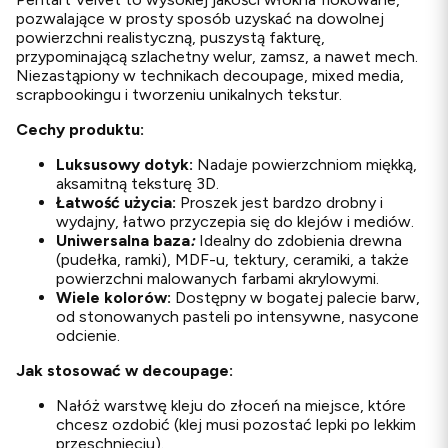
pozwalające w prosty sposób uzyskać na dowolnej
powierzchni realistyczną, puszystą fakturę,
przypominającą szlachetny welur, zamsz, a nawet mech.
Niezastąpiony w technikach decoupage, mixed media,
scrapbookingu i tworzeniu unikalnych tekstur.
Cechy produktu:
Luksusowy dotyk:
Nadaje powierzchniom miękką,
aksamitną teksturę 3D.
Łatwość użycia:
Proszek jest bardzo drobny i
wydajny, łatwo przyczepia się do klejów i mediów.
Uniwersalna baza
:
Idealny do zdobienia drewna
(pudełka, ramki), MDF-u, tektury, ceramiki, a także
powierzchni malowanych farbami akrylowymi.
Wiele kolorów:
Dostępny w bogatej palecie barw,
od stonowanych pasteli po intensywne, nasycone
odcienie.
Jak stosować w decoupage:
Nałóż warstwę kleju do złoceń na miejsce, które
chcesz ozdobić (klej musi pozostać lepki po lekkim
przeschnięciu).