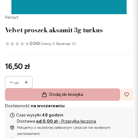
Pentart
Velvet proszek aksamit 3g turkus
0.00
(Oceny: 0 Recenzje: 0)
Cena
16,50 zł
szt.
Dodaj do koszyka
Dostępność:
na wyczerpaniu
Czas wysyłki:
48 godzin
Dostawa
od 0,00 zł
- Przesyłka łączona
Pakujemy z wcześniej opłaconym i jeszcze nie wysłanym
zamówieniem.