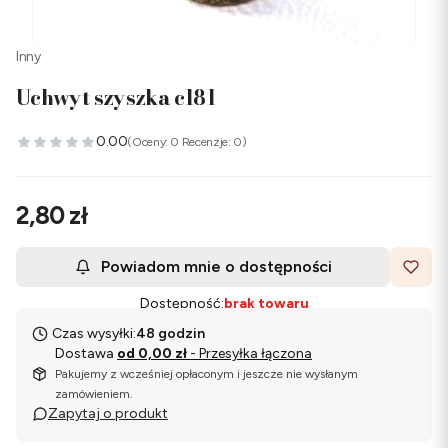
Inny
Uchwyt szyszka c181
0.00
(Oceny: 0 Recenzje: 0)
Cena
2,80 zł
Powiadom mnie o dostępności
Dostępność:
brak towaru
Czas wysyłki:
48 godzin
Dostawa
od 0,00 zł
- Przesyłka łączona
Pakujemy z wcześniej opłaconym i jeszcze nie wysłanym
zamówieniem.
Zapytaj o produkt