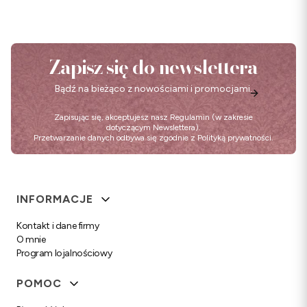
Zapisz się do newslettera
Bądź na bieżąco z nowościami i promocjami.
Zapisując się, akceptujesz nasz
Regulamin
(w zakresie
dotyczącym Newslettera).
Przetwarzanie danych odbywa się zgodnie z
Polityką prywatności
.
Linki w stopce
INFORMACJE
Kontakt i dane firmy
O mnie
Program lojalnościowy
POMOC