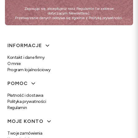
Zapisując się, akceptujesz nasz
Regulamin
(w zakresie
dotyczącym Newslettera).
Przetwarzanie danych odbywa się zgodnie z
Polityką prywatności
.
Linki w stopce
INFORMACJE
Kontakt i dane firmy
O mnie
Program lojalnościowy
POMOC
Płatność i dostawa
Polityka prywatności
Regulamin
MOJE KONTO
Twoje zamówienia