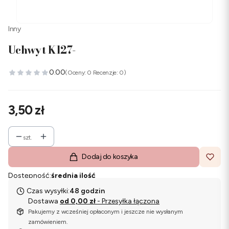
Inny
Uchwyt K127-
0.00
(Oceny: 0 Recenzje: 0)
Cena
3,50 zł
szt.
Dodaj do koszyka
Dostępność:
średnia ilość
Czas wysyłki:
48 godzin
Dostawa
od 0,00 zł
- Przesyłka łączona
Pakujemy z wcześniej opłaconym i jeszcze nie wysłanym
zamówieniem.