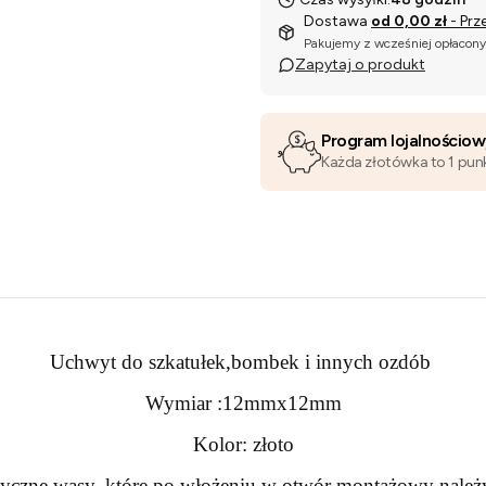
Dostawa
od 0,00 zł
- Prz
Pakujemy z wcześniej opłacon
Zapytaj o produkt
Program lojalnościo
Każda złotówka to 1 pun
Uchwyt do szkatułek,bombek i innych ozdób
Wymiar :12mmx12mm
Kolor: złoto
tyczne wąsy, które po włożeniu w otwór montażowy należy