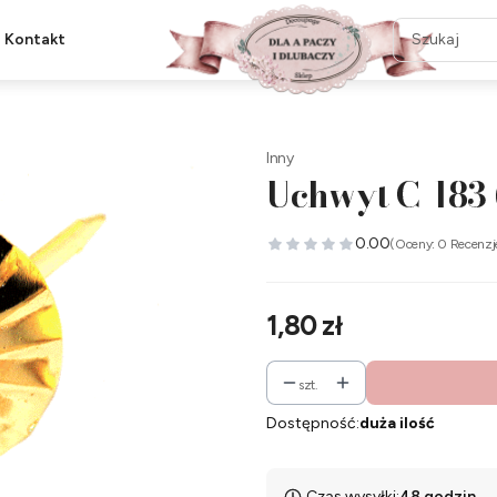
Kontakt
Inny
Uchwyt C-183 (
0.00
(Oceny: 0 Recenzj
Cena
1,80 zł
szt.
Dostępność:
duża ilość
Czas wysyłki:
48 godzin