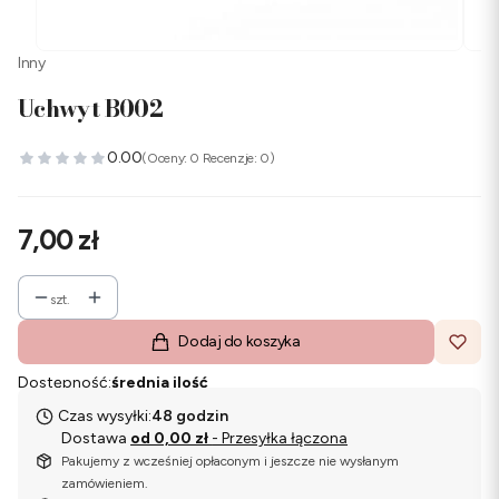
Inny
Uchwyt B002
0.00
(Oceny: 0 Recenzje: 0)
Cena
7,00 zł
szt.
Dodaj do koszyka
Dostępność:
średnia ilość
Czas wysyłki:
48 godzin
Dostawa
od 0,00 zł
- Przesyłka łączona
Pakujemy z wcześniej opłaconym i jeszcze nie wysłanym
zamówieniem.