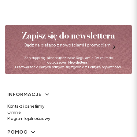
Zapisz się do newslettera
Bądź na bieżąco z nowościami i promocjami.
Zapisując się, akceptujesz nasz
Regulamin
(w zakresie
dotyczącym Newslettera).
Przetwarzanie danych odbywa się zgodnie z
Polityką prywatności
.
Linki w stopce
INFORMACJE
Kontakt i dane firmy
O mnie
Program lojalnościowy
POMOC