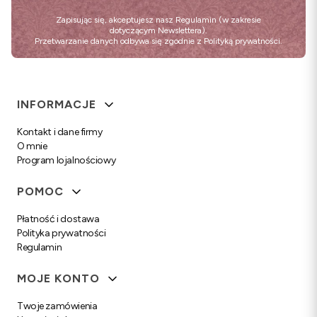
Zapisując się, akceptujesz nasz
Regulamin
(w zakresie
dotyczącym Newslettera).
Przetwarzanie danych odbywa się zgodnie z
Polityką prywatności
.
Linki w stopce
INFORMACJE
Kontakt i dane firmy
O mnie
Program lojalnościowy
POMOC
Płatność i dostawa
Polityka prywatności
Regulamin
MOJE KONTO
Twoje zamówienia