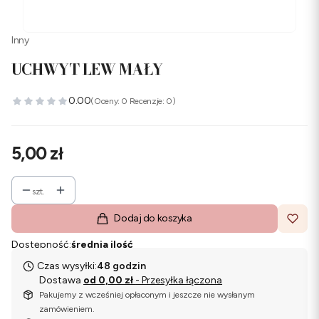
Inny
UCHWYT LEW MAŁY
0.00
(Oceny: 0 Recenzje: 0)
Cena
5,00 zł
szt.
Dodaj do koszyka
Dostępność:
średnia ilość
Czas wysyłki:
48 godzin
Dostawa
od 0,00 zł
- Przesyłka łączona
Pakujemy z wcześniej opłaconym i jeszcze nie wysłanym
zamówieniem.