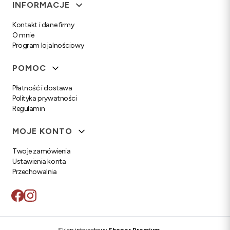
Linki w stopce
INFORMACJE
Kontakt i dane firmy
O mnie
Program lojalnościowy
POMOC
Płatność i dostawa
Polityka prywatności
Regulamin
MOJE KONTO
Twoje zamówienia
Ustawienia konta
Przechowalnia