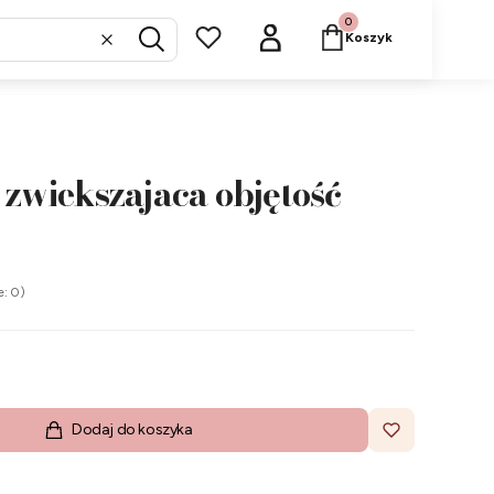
Produkty w koszyku: 
Koszyk
Wyczyść
Szukaj
 zwiekszajaca objętość
e: 0)
Dodaj do koszyka