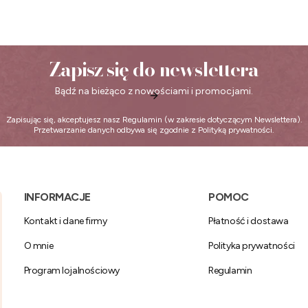
Zapisz się do newslettera
Bądź na bieżąco z nowościami i promocjami.
Zapisując się, akceptujesz nasz
Regulamin
(w zakresie dotyczącym Newslettera).
Przetwarzanie danych odbywa się zgodnie z
Polityką prywatności
.
Linki w stopce
INFORMACJE
POMOC
Kontakt i dane firmy
Płatność i dostawa
O mnie
Polityka prywatności
Program lojalnościowy
Regulamin