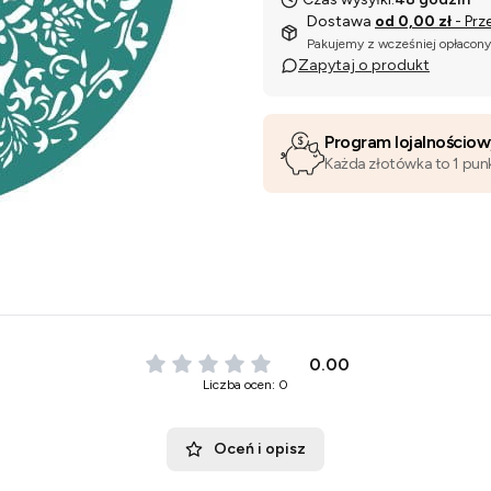
Dostawa
od 0,00 zł
- Prz
Pakujemy z wcześniej opłacon
Zapytaj o produkt
Program lojalnościo
Każda złotówka to 1 pun
0.00
Liczba ocen: 0
Oceń i opisz