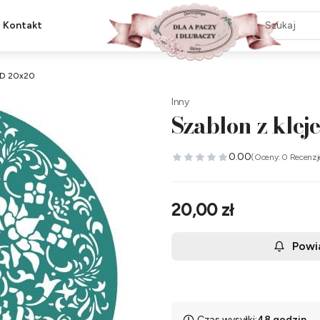
Kontakt
 3D 20x20
Inny
Szablon z kle
0.00
(Oceny: 0 Recenzj
Cena
20,00 zł
Powi
Czas wysyłki:
48 godzin