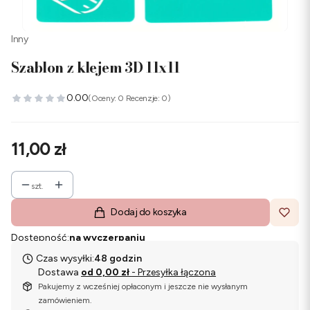
Inny
Szablon z klejem 3D 11x11
0.00
(Oceny: 0 Recenzje: 0)
Cena
11,00 zł
szt.
Dodaj do koszyka
Dostępność:
na wyczerpaniu
Czas wysyłki:
48 godzin
Dostawa
od 0,00 zł
- Przesyłka łączona
Pakujemy z wcześniej opłaconym i jeszcze nie wysłanym
zamówieniem.