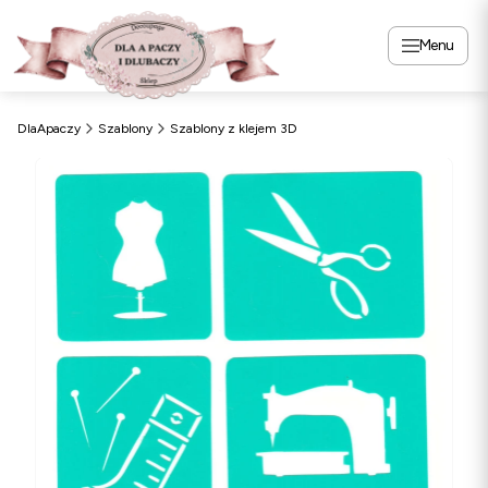
Menu
DlaApaczy
Szablony
Szablony z klejem 3D