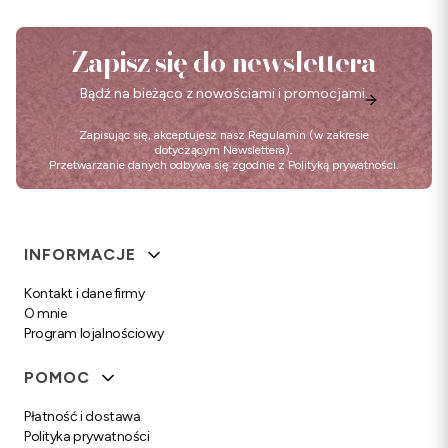
Zapisz się do newslettera
Bądź na bieżąco z nowościami i promocjami.
Zapisując się, akceptujesz nasz
Regulamin
(w zakresie
dotyczącym Newslettera).
Przetwarzanie danych odbywa się zgodnie z
Polityką prywatności
.
Linki w stopce
INFORMACJE
Kontakt i dane firmy
O mnie
Program lojalnościowy
POMOC
Płatność i dostawa
Polityka prywatności