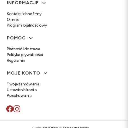
Linki w stopce
INFORMACJE
Kontakt i dane firmy
O mnie
Program lojalnościowy
POMOC
Płatność i dostawa
Polityka prywatności
Regulamin
MOJE KONTO
Twoje zamówienia
Ustawienia konta
Przechowalnia