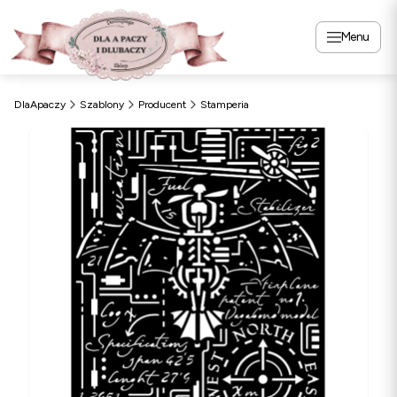
Menu
DlaApaczy
Szablony
Producent
Stamperia