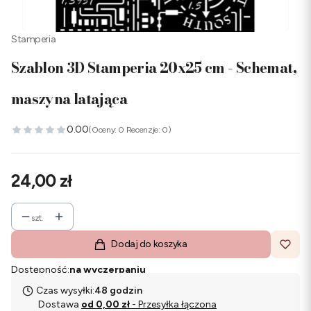
Stamperia
Szablon 3D Stamperia 20x25 cm - Schemat,
maszyna latająca
0.00
(Oceny: 0 Recenzje: 0)
Cena
24,00 zł
szt.
Dodaj do koszyka
Dostępność:
na wyczerpaniu
Czas wysyłki:
48 godzin
Dostawa
od 0,00 zł
- Przesyłka łączona