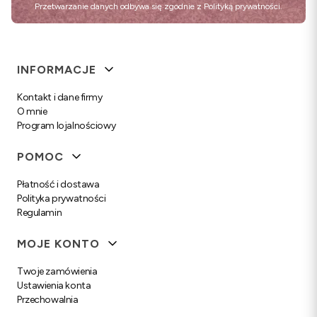
Przetwarzanie danych odbywa się zgodnie z
Polityką prywatności
.
Linki w stopce
INFORMACJE
Kontakt i dane firmy
O mnie
Program lojalnościowy
POMOC
Płatność i dostawa
Polityka prywatności
Regulamin
MOJE KONTO
Twoje zamówienia
Ustawienia konta
Przechowalnia