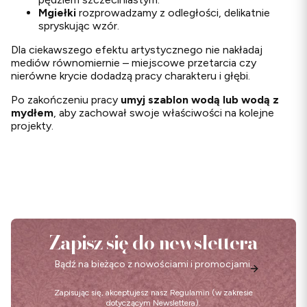
Mgiełki
rozprowadzamy z odległości, delikatnie
spryskując wzór.
Dla ciekawszego efektu artystycznego nie nakładaj
mediów równomiernie – miejscowe przetarcia czy
nierówne krycie dodadzą pracy charakteru i głębi.
Po zakończeniu pracy
umyj szablon wodą lub wodą z
mydłem
, aby zachował swoje właściwości na kolejne
projekty.
Zapisz się do newslettera
Bądź na bieżąco z nowościami i promocjami.
Zapisując się, akceptujesz nasz
Regulamin
(w zakresie
dotyczącym Newslettera).