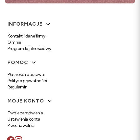
Linki w stopce
INFORMACJE
Kontakt i dane firmy
O mnie
Program lojalnościowy
POMOC
Płatność i dostawa
Polityka prywatności
Regulamin
MOJE KONTO
Twoje zamówienia
Ustawienia konta
Przechowalnia