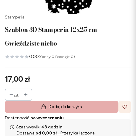
Stamperia
Szablon 3D Stamperia 12x25 cm -
Gwieździste niebo
0.00
(Oceny: 0 Recenzje: 0)
Cena
17,00 zł
szt.
Dodaj do koszyka
Dostępność:
na wyczerpaniu
Czas wysyłki:
48 godzin
Dostawa
od 0,00 zł
- Przesyłka łączona