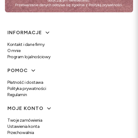
dotyczącym Newslettera).
Przetwarzanie danych odbywa się zgodnie z
Polityką prywatności
.
Linki w stopce
INFORMACJE
Kontakt i dane firmy
O mnie
Program lojalnościowy
POMOC
Płatność i dostawa
Polityka prywatności
Regulamin
MOJE KONTO
Twoje zamówienia
Ustawienia konta
Przechowalnia