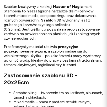
Szablon kreatywny z kolekcji
Master of Magic
marki
Stamperia to niezastąpione narzędzie dla miłośników
technik mixed media, scrapbookingu oraz dekorowania
różnych powierzchni.
Szablon 3D
wykonany jest z
grubszego i przeźroczystego poliestru
(0,25mm). Jest giętki, co pozwala na jego zastosowanie
zarówno na powierzchniach płaskich, jak i zaokrąglonych
czy nieregularnych.
Przeźroczysty materiał ułatwia
precyzyjne
pozycjonowanie wzoru
, a szablon nadaje się do
wielokrotnego użytku – po zakończeniu pracy wystarczy
go umyć wodą. Idealny do pracy z pastami strukturalnymi,
farbami akrylowymi, mgiełkami czy tuszami.
Zastosowanie szablonu 3D -
20x25cm
Scrapbooking – tworzenie tła na kartkach, albumach,
tagach i okładkach.
Mixed media – praca z pastami strukturalnymi,
żelami, farbami, tuszami.