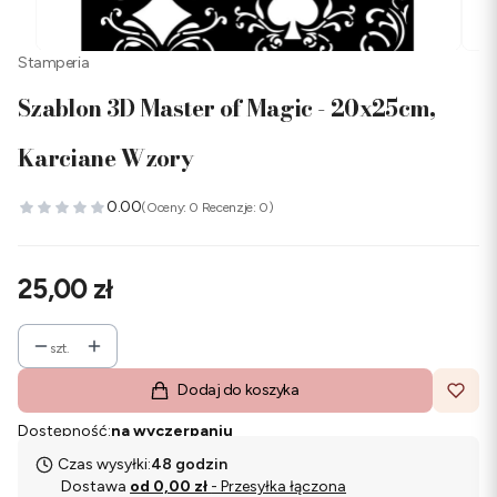
Stamperia
Szablon 3D Master of Magic - 20x25cm,
Karciane Wzory
0.00
(Oceny: 0 Recenzje: 0)
Cena
25,00 zł
szt.
Dodaj do koszyka
Dostępność:
na wyczerpaniu
Czas wysyłki:
48 godzin
Dostawa
od 0,00 zł
- Przesyłka łączona