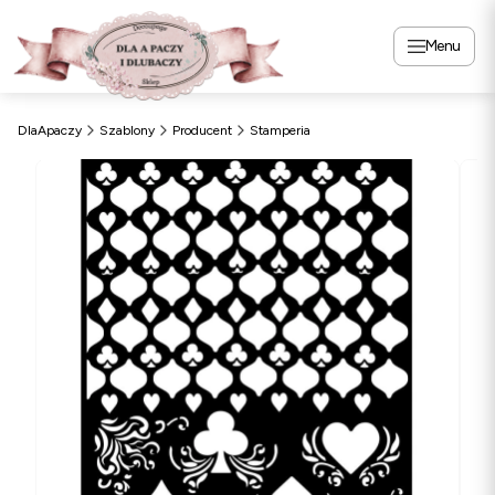
Menu
DlaApaczy
Szablony
Producent
Stamperia