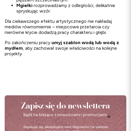
Mgiełki
rozprowadzamy z odległości, delikatnie
spryskując wzór.
Dla ciekawszego efektu artystycznego nie nakładaj
mediów równomiernie – miejscowe przetarcia czy
nierówne krycie dodadzą pracy charakteru i głębi.
Po zakończeniu pracy
umyj szablon wodą lub wodą z
mydłem
, aby zachował swoje właściwości na kolejne
projekty.
Zapisz się do newslettera
Bądź na bieżąco z nowościami i promocjami.
Zapisując się, akceptujesz nasz
Regulamin
(w zakresie