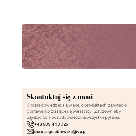
Skontaktuj się z nami
Chcesz dowiedzieć się więcej o produktach, zapytać o
dostawę lub zliżające się warsztaty? Zadzowń, aby
uzyskać pomoc i odpowiedzi na wszystkie pytania.
+48 509 443 025
dorota.golebiewska@vp.pl