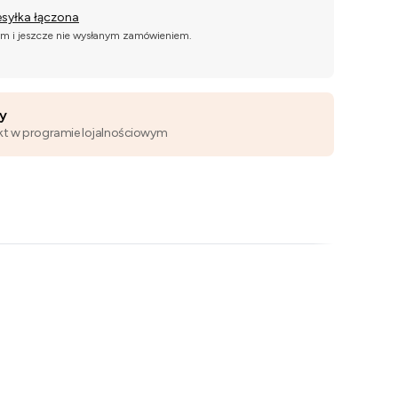
esyłka łączona
ym i jeszcze nie wysłanym zamówieniem.
wy
kt w programie lojalnościowym