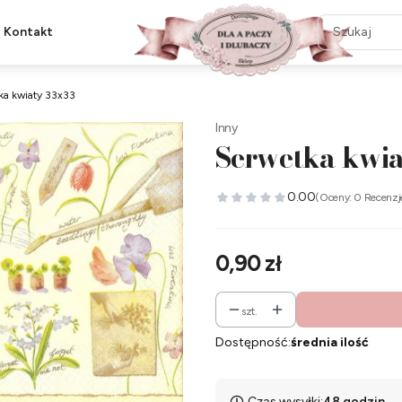
Kontakt
ka kwiaty 33x33
Inny
Serwetka kwia
0.00
(Oceny: 0 Recenzj
Cena
0,90 zł
szt.
Dostępność:
średnia ilość
Czas wysyłki:
48 godzin