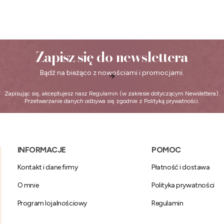
Zapisz się do newslettera
Bądź na bieżąco z nowościami i promocjami.
Zapisując się, akceptujesz nasz
Regulamin
(w zakresie dotyczącym Newslettera).
Przetwarzanie danych odbywa się zgodnie z
Polityką prywatności
.
Linki w stopce
INFORMACJE
POMOC
Kontakt i dane firmy
Płatność i dostawa
O mnie
Polityka prywatności
Program lojalnościowy
Regulamin