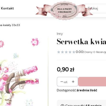
Kontakt
ka kwiaty 33x33
Inny
Serwetka kwia
0.00
(Oceny: 0 Recenzj
Cena
0,90 zł
szt.
Dostępność:
średnia ilość
Czas wysyłki:
48 godzin