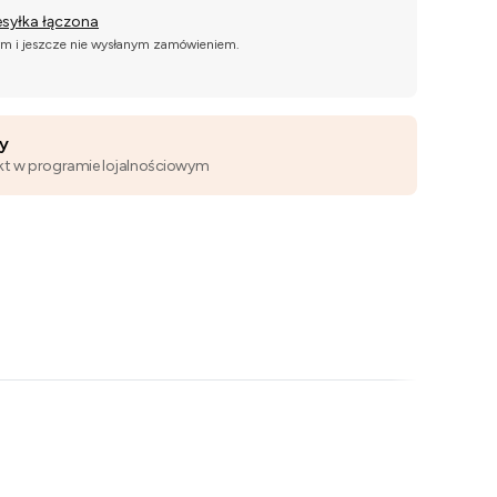
esyłka łączona
ym i jeszcze nie wysłanym zamówieniem.
wy
kt w programie lojalnościowym