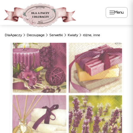
Menu
DlaApaczy
Decoupage
Serwetki
Kwiaty
różne, inne