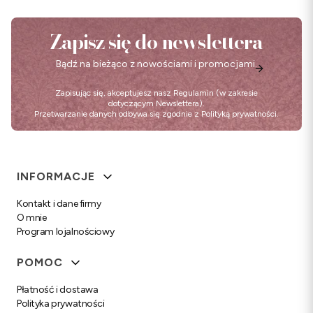
Zapisz się do newslettera
Bądź na bieżąco z nowościami i promocjami.
Zapisując się, akceptujesz nasz
Regulamin
(w zakresie
dotyczącym Newslettera).
Przetwarzanie danych odbywa się zgodnie z
Polityką prywatności
.
Linki w stopce
INFORMACJE
Kontakt i dane firmy
O mnie
Program lojalnościowy
POMOC
Płatność i dostawa
Polityka prywatności