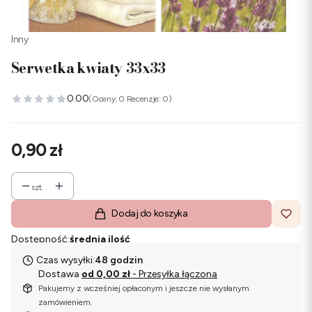
Inny
Serwetka kwiaty 33x33
0.00
(Oceny: 0 Recenzje: 0)
Cena
0,90 zł
szt.
Dodaj do koszyka
Dostępność:
średnia ilość
Czas wysyłki:
48 godzin
Dostawa
od 0,00 zł
- Przesyłka łączona
Pakujemy z wcześniej opłaconym i jeszcze nie wysłanym
zamówieniem.