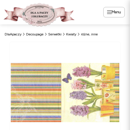
Menu
DlaApaczy
Decoupage
Serwetki
Kwiaty
różne, inne