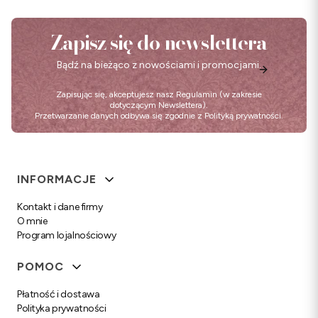
Zapisz się do newslettera
Bądź na bieżąco z nowościami i promocjami.
Zapisując się, akceptujesz nasz
Regulamin
(w zakresie
dotyczącym Newslettera).
Przetwarzanie danych odbywa się zgodnie z
Polityką prywatności
.
Linki w stopce
INFORMACJE
Kontakt i dane firmy
O mnie
Program lojalnościowy
POMOC
Płatność i dostawa
Polityka prywatności