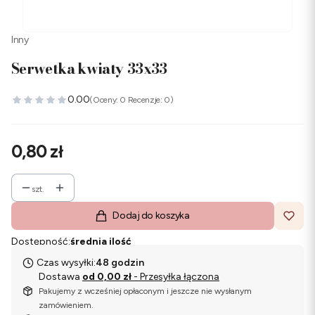
Inny
Serwetka kwiaty 33x33
0.00
(Oceny: 0 Recenzje: 0)
Cena
0,80 zł
szt.
Dodaj do koszyka
Dostępność:
średnia ilość
Czas wysyłki:
48 godzin
Dostawa
od 0,00 zł
- Przesyłka łączona
Pakujemy z wcześniej opłaconym i jeszcze nie wysłanym
zamówieniem.