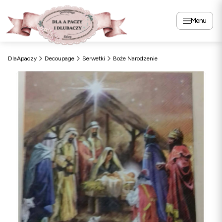
Menu
DlaApaczy
Decoupage
Serwetki
Boże Narodzenie