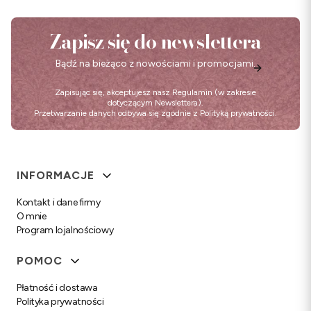
Zapisz się do newslettera
Bądź na bieżąco z nowościami i promocjami.
Zapisując się, akceptujesz nasz
Regulamin
(w zakresie
dotyczącym Newslettera).
Przetwarzanie danych odbywa się zgodnie z
Polityką prywatności
.
Linki w stopce
INFORMACJE
Kontakt i dane firmy
O mnie
Program lojalnościowy
POMOC
Płatność i dostawa
Polityka prywatności