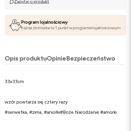
Zapytaj o produkt
Program lojalnościowy
Każda złotówka to 1 punkt w programie lojalnościowym
Opis produktu
Opinie
Bezpieczeństwo
33x33cm
wzór powtarza się cztery razy
#serwetka, #zima, #aniołki#Boże Narodzenie #amorki