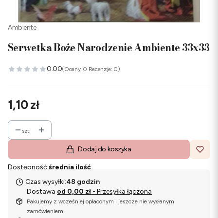
Ambiente
Serwetka Boże Narodzenie Ambiente 33x33
0.00
(Oceny: 0 Recenzje: 0)
Cena
1,10 zł
szt.
Dodaj do koszyka
Dostępność:
średnia ilość
Czas wysyłki:
48 godzin
Dostawa
od 0,00 zł
- Przesyłka łączona
Pakujemy z wcześniej opłaconym i jeszcze nie wysłanym
zamówieniem.