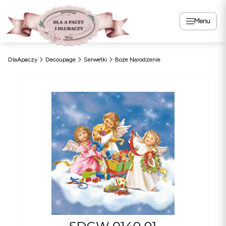
Menu
DlaApaczy
Decoupage
Serwetki
Boże Narodzenie