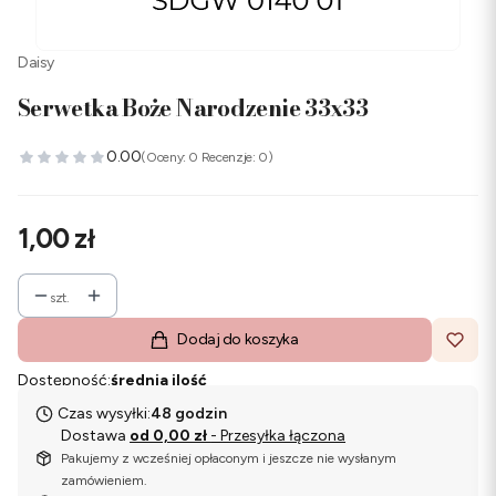
Daisy
Serwetka Boże Narodzenie 33x33
0.00
(Oceny: 0 Recenzje: 0)
Cena
1,00 zł
szt.
Dodaj do koszyka
Dostępność:
średnia ilość
Czas wysyłki:
48 godzin
Dostawa
od 0,00 zł
- Przesyłka łączona
Pakujemy z wcześniej opłaconym i jeszcze nie wysłanym
zamówieniem.