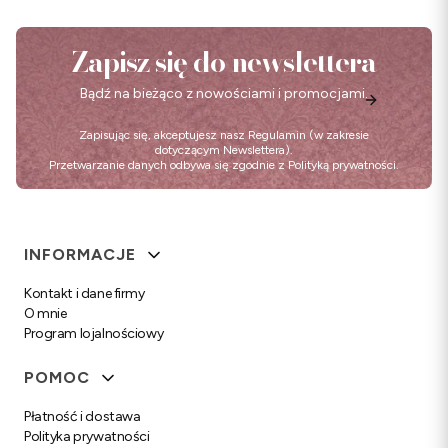
Zapisz się do newslettera
Bądź na bieżąco z nowościami i promocjami.
Zapisując się, akceptujesz nasz
Regulamin
(w zakresie
dotyczącym Newslettera).
Przetwarzanie danych odbywa się zgodnie z
Polityką prywatności
.
Linki w stopce
INFORMACJE
Kontakt i dane firmy
O mnie
Program lojalnościowy
POMOC
Płatność i dostawa
Polityka prywatności