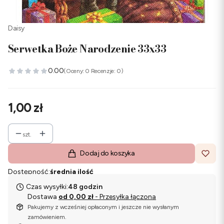
Daisy
Serwetka Boże Narodzenie 33x33
0.00
(Oceny: 0 Recenzje: 0)
Cena
1,00 zł
szt.
Dodaj do koszyka
Dostępność:
średnia ilość
Czas wysyłki:
48 godzin
Dostawa
od 0,00 zł
- Przesyłka łączona
Pakujemy z wcześniej opłaconym i jeszcze nie wysłanym
zamówieniem.