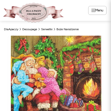
Menu
DlaApaczy
Decoupage
Serwetki
Boże Narodzenie