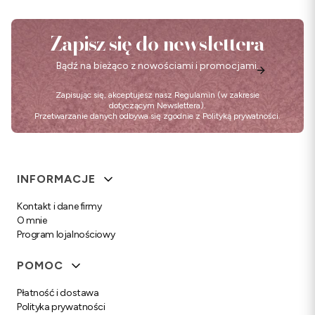
Zapisz się do newslettera
Bądź na bieżąco z nowościami i promocjami.
Zapisując się, akceptujesz nasz
Regulamin
(w zakresie
dotyczącym Newslettera).
Przetwarzanie danych odbywa się zgodnie z
Polityką prywatności
.
Linki w stopce
INFORMACJE
Kontakt i dane firmy
O mnie
Program lojalnościowy
POMOC
Płatność i dostawa
Polityka prywatności