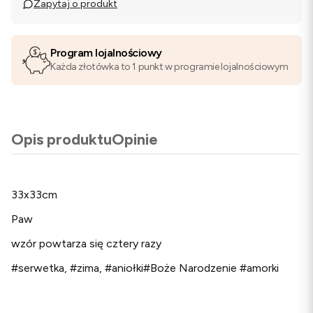
Zapytaj o produkt
Program lojalnościowy
Każda złotówka to 1 punkt w programie lojalnościowym
Opis produktu
Opinie
33x33cm
Paw
wzór powtarza się cztery razy
#serwetka, #zima, #aniołki#Boże Narodzenie #amorki