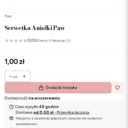
Paw
Serwetka Aniołki Paw
0.00
(Oceny: 0 Recenzje: 0)
Cena
1,00 zł
szt.
Dodaj do koszyka
Dostępność:
na wyczerpaniu
Czas wysyłki:
48 godzin
Dostawa
od 0,00 zł
- Przesyłka łączona
Pakujemy z wcześniej opłaconym i jeszcze nie wysłanym
zamówieniem.