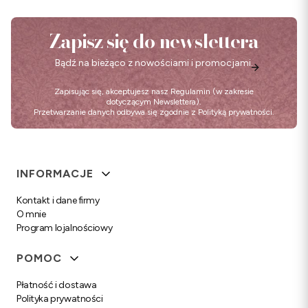
Zapisz się do newslettera
Bądź na bieżąco z nowościami i promocjami.
Zapisując się, akceptujesz nasz
Regulamin
(w zakresie
dotyczącym Newslettera).
Przetwarzanie danych odbywa się zgodnie z
Polityką prywatności
.
Linki w stopce
INFORMACJE
Kontakt i dane firmy
O mnie
Program lojalnościowy
POMOC
Płatność i dostawa
Polityka prywatności