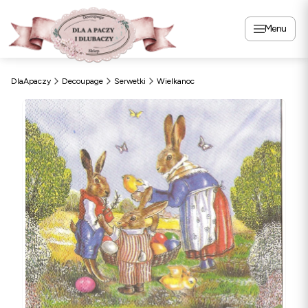
Menu
DlaApaczy
Decoupage
Serwetki
Wielkanoc