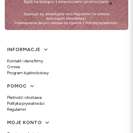
Bądź na bieżąco z nowościami i promocjami.
Zapisując się, akceptujesz nasz
Regulamin
(w zakresie
dotyczącym Newslettera).
Przetwarzanie danych odbywa się zgodnie z
Polityką prywatności
.
Linki w stopce
INFORMACJE
Kontakt i dane firmy
O mnie
Program lojalnościowy
POMOC
Płatność i dostawa
Polityka prywatności
Regulamin
MOJE KONTO