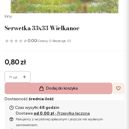
Inny
Serwetka 33x33 Wielkanoc
0.00
(Oceny: 0 Recenzje: 0)
Cena
0,80 zł
szt.
Dodaj do koszyka
Dostępność:
średnia ilość
Czas wysyłki:
48 godzin
Dostawa
od 0,00 zł
- Przesyłka łączona
Pakujemy z wcześniej opłaconym i jeszcze nie wysłanym
zamówieniem.