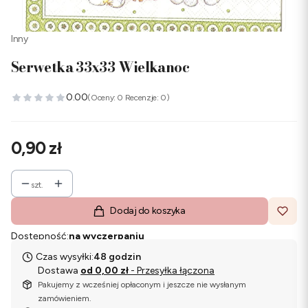
Inny
Serwetka 33x33 Wielkanoc
0.00
(Oceny: 0 Recenzje: 0)
Cena
0,90 zł
szt.
Dodaj do koszyka
Dostępność:
na wyczerpaniu
Czas wysyłki:
48 godzin
Dostawa
od 0,00 zł
- Przesyłka łączona
Pakujemy z wcześniej opłaconym i jeszcze nie wysłanym
zamówieniem.