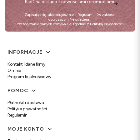
Bądź na bieżąco z nowościami i promocjami.
Zapisując się, akceptujesz nasz
Regulamin
(w zakresie
dotyczącym Newslettera).
Przetwarzanie danych odbywa się zgodnie z
Polityką prywatności
.
Linki w stopce
INFORMACJE
Kontakt i dane firmy
O mnie
Program lojalnościowy
POMOC
Płatność i dostawa
Polityka prywatności
Regulamin
MOJE KONTO