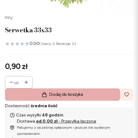
Inny
Serwetka 33x33
0.00
(Oceny: 0 Recenzje: 0)
Cena
0,90 zł
szt.
Dodaj do koszyka
Dostępność:
średnia ilość
Czas wysyłki:
48 godzin
Dostawa
od 0,00 zł
- Przesyłka łączona
Pakujemy z wcześniej opłaconym i jeszcze nie wysłanym
zamówieniem.