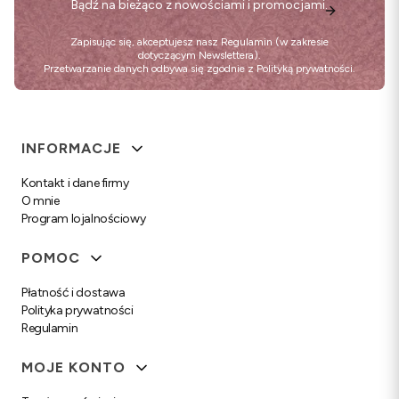
Bądź na bieżąco z nowościami i promocjami.
Zapisując się, akceptujesz nasz
Regulamin
(w zakresie
dotyczącym Newslettera).
Przetwarzanie danych odbywa się zgodnie z
Polityką prywatności
.
Linki w stopce
INFORMACJE
Kontakt i dane firmy
O mnie
Program lojalnościowy
POMOC
Płatność i dostawa
Polityka prywatności
Regulamin
MOJE KONTO