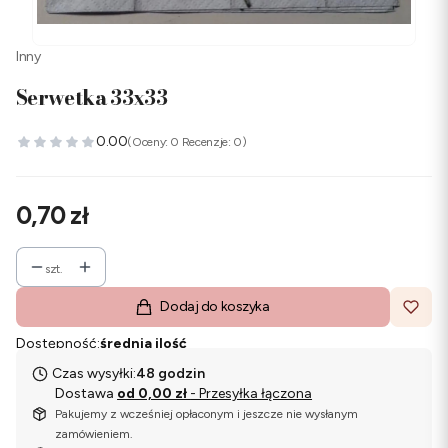
Inny
Serwetka 33x33
0.00
(Oceny: 0 Recenzje: 0)
Cena
0,70 zł
szt.
Dodaj do koszyka
Dostępność:
średnia ilość
Czas wysyłki:
48 godzin
Dostawa
od 0,00 zł
- Przesyłka łączona
Pakujemy z wcześniej opłaconym i jeszcze nie wysłanym
zamówieniem.