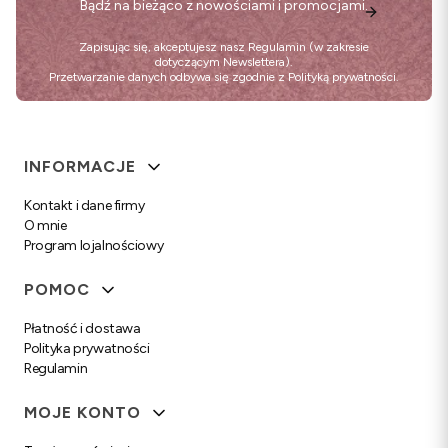
Bądź na bieżąco z nowościami i promocjami.
Zapisując się, akceptujesz nasz
Regulamin
(w zakresie
dotyczącym Newslettera).
Przetwarzanie danych odbywa się zgodnie z
Polityką prywatności
.
Linki w stopce
INFORMACJE
Kontakt i dane firmy
O mnie
Program lojalnościowy
POMOC
Płatność i dostawa
Polityka prywatności
Regulamin
MOJE KONTO