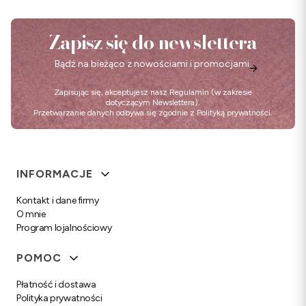
Zapisz się do newslettera
Bądź na bieżąco z nowościami i promocjami.
Zapisując się, akceptujesz nasz
Regulamin
(w zakresie
dotyczącym Newslettera).
Przetwarzanie danych odbywa się zgodnie z
Polityką prywatności
.
Linki w stopce
INFORMACJE
Kontakt i dane firmy
O mnie
Program lojalnościowy
POMOC
Płatność i dostawa
Polityka prywatności