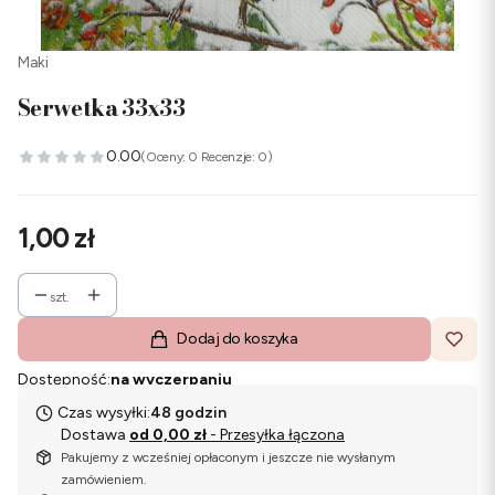
Maki
Serwetka 33x33
0.00
(Oceny: 0 Recenzje: 0)
Cena
1,00 zł
szt.
Dodaj do koszyka
Dostępność:
na wyczerpaniu
Czas wysyłki:
48 godzin
Dostawa
od 0,00 zł
- Przesyłka łączona
Pakujemy z wcześniej opłaconym i jeszcze nie wysłanym
zamówieniem.