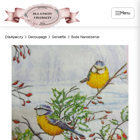
Menu
DlaApaczy
Decoupage
Serwetki
Boże Narodzenie