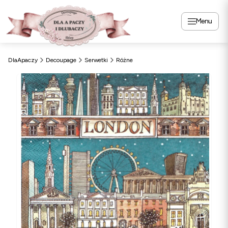
Menu
DlaApaczy
Decoupage
Serwetki
Różne