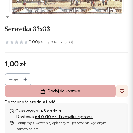
Ihr
Serwetka 33x33
0.00
(Oceny: 0 Recenzje: 0)
Cena
1,00 zł
szt.
Dodaj do koszyka
Dostępność:
średnia ilość
Czas wysyłki:
48 godzin
Dostawa
od 0,00 zł
- Przesyłka łączona
Pakujemy z wcześniej opłaconym i jeszcze nie wysłanym
zamówieniem.