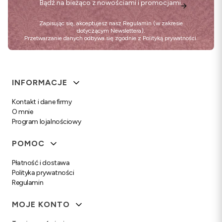
Bądź na bieżąco z nowościami i promocjami.
Zapisując się, akceptujesz nasz
Regulamin
(w zakresie
dotyczącym Newslettera).
Przetwarzanie danych odbywa się zgodnie z
Polityką prywatności
.
Linki w stopce
INFORMACJE
Kontakt i dane firmy
O mnie
Program lojalnościowy
POMOC
Płatność i dostawa
Polityka prywatności
Regulamin
MOJE KONTO