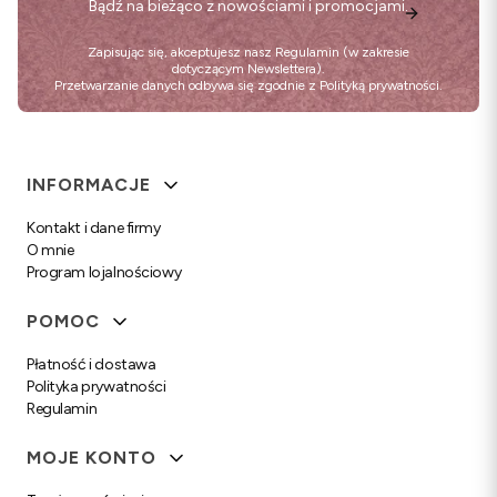
Bądź na bieżąco z nowościami i promocjami.
Zapisując się, akceptujesz nasz
Regulamin
(w zakresie
dotyczącym Newslettera).
Przetwarzanie danych odbywa się zgodnie z
Polityką prywatności
.
Linki w stopce
INFORMACJE
Kontakt i dane firmy
O mnie
Program lojalnościowy
POMOC
Płatność i dostawa
Polityka prywatności
Regulamin
MOJE KONTO