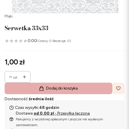
Maki
Serwetka 33x33
0.00
(Oceny: 0 Recenzje: 0)
Cena
1,00 zł
szt.
Dodaj do koszyka
Dostępność:
średnia ilość
Czas wysyłki:
48 godzin
Dostawa
od 0,00 zł
- Przesyłka łączona
Pakujemy z wcześniej opłaconym i jeszcze nie wysłanym
zamówieniem.