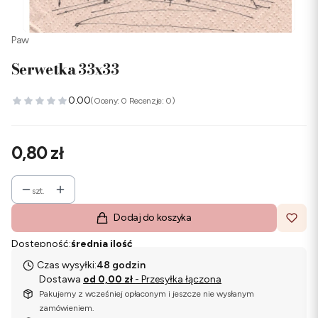
Paw
Serwetka 33x33
0.00
(Oceny: 0 Recenzje: 0)
Cena
0,80 zł
szt.
Dodaj do koszyka
Dostępność:
średnia ilość
Czas wysyłki:
48 godzin
Dostawa
od 0,00 zł
- Przesyłka łączona
Pakujemy z wcześniej opłaconym i jeszcze nie wysłanym
zamówieniem.