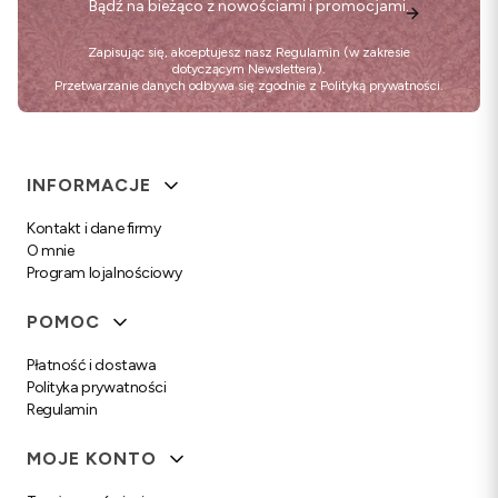
Bądź na bieżąco z nowościami i promocjami.
Zapisując się, akceptujesz nasz
Regulamin
(w zakresie
dotyczącym Newslettera).
Przetwarzanie danych odbywa się zgodnie z
Polityką prywatności
.
Linki w stopce
INFORMACJE
Kontakt i dane firmy
O mnie
Program lojalnościowy
POMOC
Płatność i dostawa
Polityka prywatności
Regulamin
MOJE KONTO