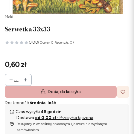
Maki
Serwetka 33x33
0.00
(Oceny: 0 Recenzje: 0)
Cena
0,60 zł
szt.
Dodaj do koszyka
Dostępność:
średnia ilość
Czas wysyłki:
48 godzin
Dostawa
od 0,00 zł
- Przesyłka łączona
Pakujemy z wcześniej opłaconym i jeszcze nie wysłanym
zamówieniem.