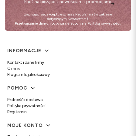
Bądź na bieżąco z nowościami i promocjami.
Zapisując się, akceptujesz nasz
Regulamin
(w zakresie
dotyczącym Newslettera).
Przetwarzanie danych odbywa się zgodnie z
Polityką prywatności
.
Linki w stopce
INFORMACJE
Kontakt i dane firmy
O mnie
Program lojalnościowy
POMOC
Płatność i dostawa
Polityka prywatności
Regulamin
MOJE KONTO