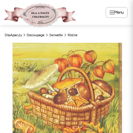
Menu
DlaApaczy
Decoupage
Serwetki
Różne