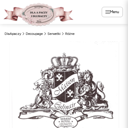
Menu
DlaApaczy
Decoupage
Serwetki
Różne