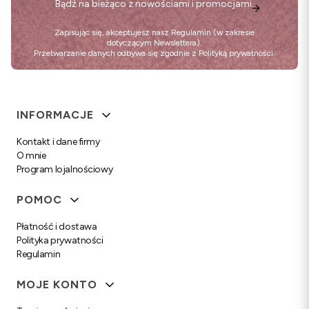
Bądź na bieżąco z nowościami i promocjami.
Zapisując się, akceptujesz nasz
Regulamin
(w zakresie
dotyczącym Newslettera).
Przetwarzanie danych odbywa się zgodnie z
Polityką prywatności
.
Linki w stopce
INFORMACJE
Kontakt i dane firmy
O mnie
Program lojalnościowy
POMOC
Płatność i dostawa
Polityka prywatności
Regulamin
MOJE KONTO