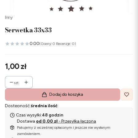
Inny
Serwetka 33x33
0.00
(Oceny: 0 Recenzje: 0)
Cena
1,00 zł
szt.
Dodaj do koszyka
Dostępność:
średnia ilość
Czas wysyłki:
48 godzin
Dostawa
od 0,00 zł
- Przesyłka łączona
Pakujemy z wcześniej opłaconym i jeszcze nie wysłanym
zamówieniem.