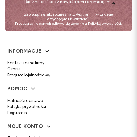
Bądź na bieżąco z nowościami i promocjami.
Zapisując się, akceptujesz nasz
Regulamin
(w zakresie
dotyczącym Newslettera).
Przetwarzanie danych odbywa się zgodnie z
Polityką prywatności
.
Linki w stopce
INFORMACJE
Kontakt i dane firmy
O mnie
Program lojalnościowy
POMOC
Płatność i dostawa
Polityka prywatności
Regulamin
MOJE KONTO