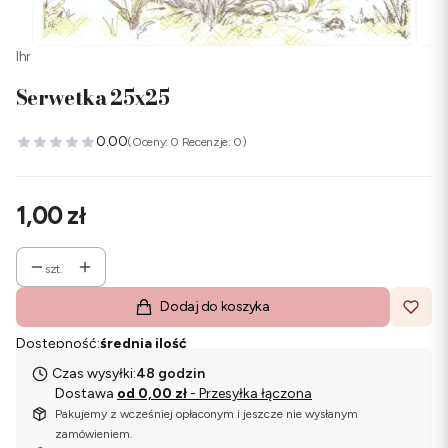
Ihr
Serwetka 25x25
0.00
(Oceny: 0 Recenzje: 0)
Cena
1,00 zł
szt.
Dodaj do koszyka
Dostępność:
średnia ilość
Czas wysyłki:
48 godzin
Dostawa
od 0,00 zł
- Przesyłka łączona
Pakujemy z wcześniej opłaconym i jeszcze nie wysłanym
zamówieniem.