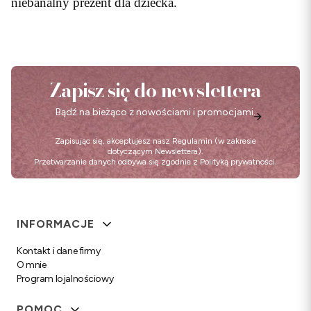
niebanalny prezent dla dziecka.
Zapisz się do newslettera
Bądź na bieżąco z nowościami i promocjami.
Zapisując się, akceptujesz nasz
Regulamin
(w zakresie
dotyczącym Newslettera).
Przetwarzanie danych odbywa się zgodnie z
Polityką prywatności
.
Linki w stopce
INFORMACJE
Kontakt i dane firmy
O mnie
Program lojalnościowy
POMOC