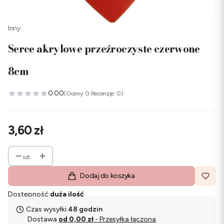
Inny
Serce akrylowe przeźroczyste czerwone
8cm
0.00
(Oceny: 0 Recenzje: 0)
Cena
3,60 zł
szt.
Dodaj do koszyka
Dostępność:
duża ilość
Czas wysyłki:
48 godzin
Dostawa
od 0,00 zł
- Przesyłka łączona