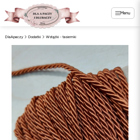
Menu
DlaApaczy
Dodatki
Wstążki - tasiemki