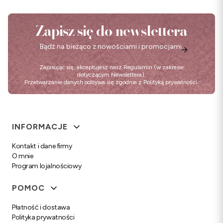
Zapisz się do newslettera
Bądź na bieżąco z nowościami i promocjami.
Zapisując się, akceptujesz nasz
Regulamin
(w zakresie
dotyczącym Newslettera).
Przetwarzanie danych odbywa się zgodnie z
Polityką prywatności
.
Linki w stopce
INFORMACJE
Kontakt i dane firmy
O mnie
Program lojalnościowy
POMOC
Płatność i dostawa
Polityka prywatności