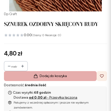
Dp Craft
SZNUREK OZDOBNY SKRĘCONY RUDY
0.00
(Oceny: 0 Recenzje: 0)
Cena
4,80 zł
metr
Dodaj do koszyka
Dostępność:
średnia ilość
Czas wysyłki:
48 godzin
Dostawa
od 0,00 zł
- Przesyłka łączona
Pakujemy z wcześniej opłaconym i jeszcze nie wysłanym
zamówieniem.