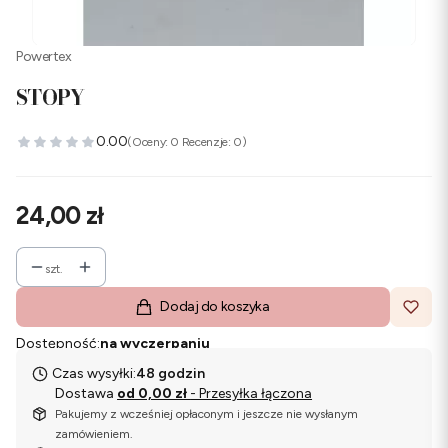
Powertex
STOPY
0.00
(Oceny: 0 Recenzje: 0)
Cena
24,00 zł
szt.
Dodaj do koszyka
Dostępność:
na wyczerpaniu
Czas wysyłki:
48 godzin
Dostawa
od 0,00 zł
- Przesyłka łączona
Pakujemy z wcześniej opłaconym i jeszcze nie wysłanym
zamówieniem.