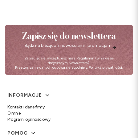
Zapisz się do newslettera
Bądź na bieżąco z nowościami i promocjami.
Zapisując się, akceptujesz nasz
Regulamin
(w zakresie
dotyczącym Newslettera).
Przetwarzanie danych odbywa się zgodnie z
Polityką prywatności
.
Linki w stopce
INFORMACJE
Kontakt i dane firmy
O mnie
Program lojalnościowy
POMOC